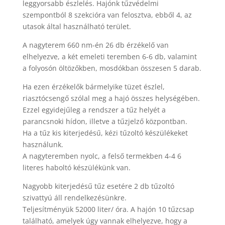
leggyorsabb észlelés. Hajónk tűzvédelmi
szempontból 8 szekcióra van felosztva, ebből 4, az
utasok által használható terület.
A nagyterem 660 nm-én 26 db érzékelő van
elhelyezve, a két emeleti teremben 6-6 db, valamint
a folyosón öltözőkben, mosdókban összesen 5 darab.
Ha ezen érzékelők bármelyike tüzet észlel,
riasztócsengő szólal meg a hajó összes helységében.
Ezzel egyidejűleg a rendszer a tűz helyét a
parancsnoki hídon, illetve a tűzjelző központban.
Ha a tűz kis kiterjedésű, kézi tűzoltó készülékeket
használunk.
A nagyteremben nyolc, a felső termekben 4-4 6
literes haboltó készülékünk van.
Nagyobb kiterjedésű tűz esetére 2 db tűzoltó
szivattyú áll rendelkezésünkre.
Teljesítményük 52000 liter/ óra. A hajón 10 tűzcsap
található, amelyek úgy vannak elhelyezve, hogy a