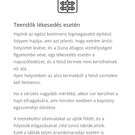
Teendők lékesedés esetén
Hajónk az egész kontinens legmagasabb építésű
folyami hajója, ami azt jelenti, hogy extrém árvízi
helyzetet kivéve, és a Duna átlagos vízmélységeit
figyelembe véve, egy lékesedés esetén a
napozófedélzet, és a felső termek nem kerülhetnek
víz alá.
Ilyen helyzetben az alsó termekből a felső szintekre
kell felmenni.
Ha a sérülés nagyobb mértékű, akkor sor kerülhet a
hajó elhagyására, ami minden esetben a kapitány
egyszemélyi döntése.
A menekülési útvonalakat az ajtók fölött, és a
folyosók elágazásánál zöld színű táblák jelzik.
Ezek a táblák teljes áramkimaradás esetén is