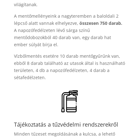
világítanak.
A mentőmellényeink a nagyteremben a baloldali 2
lépcső alatt vannak elhelyezve,
összesen 750 darab.
A napozófedélzeten lévő sárga színű
mentődobozokból 40 darab van, egy darab hat
ember súlyát bírja el.
Vízbőlmentés esetére 10 darab mentőgyűrűnk van,
ebből 8 darab található az utasok által is használható
területen, 4 db a napozófedélzeten, 4 darab a
sétafedélzeten.
Tájékoztatás a tűzvédelmi rendszerekről
Minden tűzeset megoldásának a kulcsa, a lehető