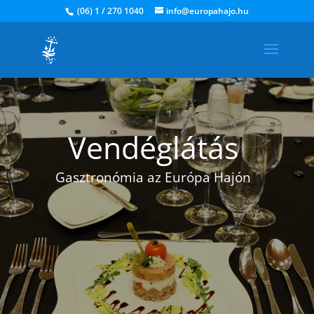
(06) 1 / 270 1040
info@europahajo.hu
Vendéglátás
Gasztronómia az Európa Hajón