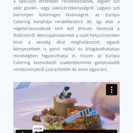
a speciális étrenddel rendelkezőknek, legyen szó
akár glutén- vagy laktózérzékenységről. Legyen szó
bármilyen különleges kívánságról, az Európa
Catering konyhája rendelkezésre áll, így akár a
vegetáriánusoknak sem kell éhesen távoniuk a
fedélzetről. Menüajánlatainkat a saját helyszíneinken
kívül a vendég által meghatározott, egyedi
környezetben is gond nélkül és kifogásolhatatlan
minőségben fogyaszthatja el, hiszen az Európa
Catering kiemelkedő szakértelemmel gondoskodik
rendezvényéről szárazföldön és vizen egyaránt.